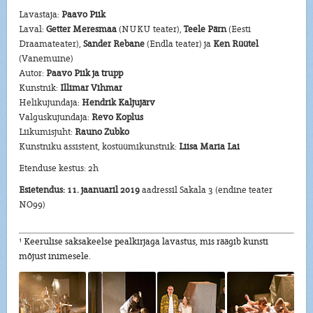
Lavastaja:
Paavo Piik
Laval:
Getter Meresmaa
(NUKU teater),
Teele Pärn
(Eesti
Draamateater),
Sander Rebane
(Endla teater) ja
Ken Rüütel
(Vanemuine)
Autor:
Paavo Piik ja trupp
Kunstnik:
Illimar Vihmar
Helikujundaja:
Hendrik Kaljujärv
Valguskujundaja:
Revo Koplus
Liikumisjuht:
Rauno Zubko
Kunstniku assistent, kostüümikunstnik:
Liisa Maria Lai
Etenduse kestus: 2h
Esietendus: 11. jaanuaril 2019
aadressil Sakala 3 (endine teater
NO99)
¹ Keerulise saksakeelse pealkirjaga lavastus, mis räägib kunsti
mõjust inimesele.