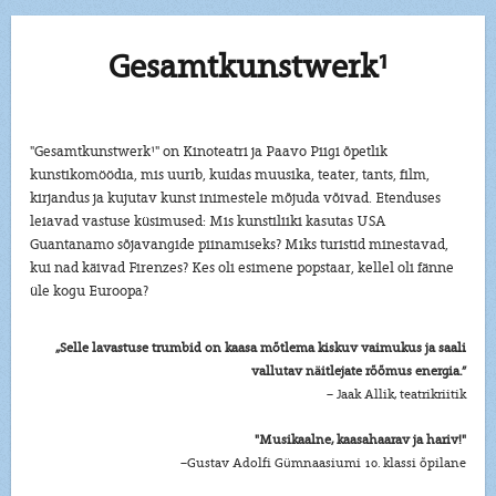
Gesamtkunstwerk¹
"Gesamtkunstwerk¹" on Kinoteatri ja Paavo Piigi õpetlik
kunstikomöödia, mis uurib, kuidas muusika, teater, tants, film,
kirjandus ja kujutav kunst inimestele mõjuda võivad. Etenduses
leiavad vastuse küsimused: Mis kunstiliiki kasutas USA
Guantanamo sõjavangide piinamiseks? Miks turistid minestavad,
kui nad käivad Firenzes? Kes oli esimene popstaar, kellel oli fänne
üle kogu Euroopa?
„Selle lavastuse trumbid on kaasa mõtlema kiskuv vaimukus ja saali
vallutav näitlejate rõõmus energia.”
– Jaak Allik, teatrikriitik
"Musikaalne, kaasahaarav ja hariv!"
–Gustav Adolfi Gümnaasiumi 10. klassi õpilane